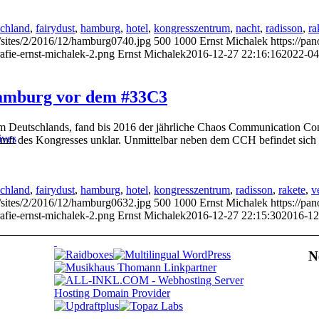
schland
,
fairydust
,
hamburg
,
hotel
,
kongresszentrum
,
nacht
,
radisson
,
ra
/sites/2/2016/12/hamburg0740.jpg
500
1000
Ernst Michalek
https://pa
afie-ernst-michalek-2.png
Ernst Michalek
2016-12-27 22:16:16
2022-04
amburg vor dem #33C3
 Deutschlands, fand bis 2016 der jährliche Chaos Communication Con
ives
kunft des Kongresses unklar. Unmittelbar neben dem CCH befindet sich
schland
,
fairydust
,
hamburg
,
hotel
,
kongresszentrum
,
radisson
,
rakete
,
v
/sites/2/2016/12/hamburg0632.jpg
500
1000
Ernst Michalek
https://pa
afie-ernst-michalek-2.png
Ernst Michalek
2016-12-27 22:15:30
2016-12
N