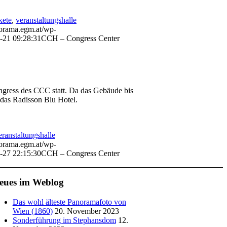
kete
,
veranstaltungshalle
norama.egm.at/wp-
-21 09:28:31
CCH – Congress Center
gress des CCC statt. Da das Gebäude bis
 das Radisson Blu Hotel.
eranstaltungshalle
norama.egm.at/wp-
-27 22:15:30
CCH – Congress Center
eues im Weblog
Das wohl älteste Panoramafoto von
Wien (1860)
20. November 2023
Sonderführung im Stephansdom
12.