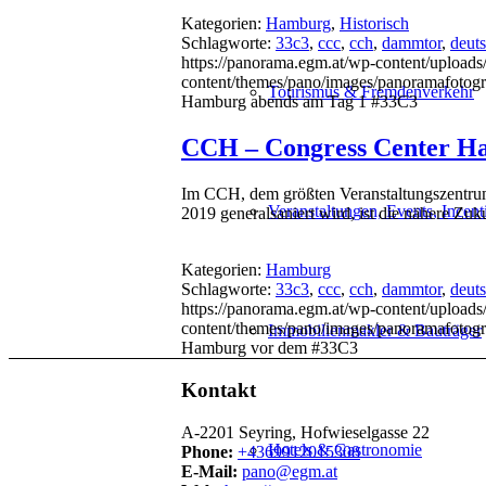
Kategorien:
Hamburg
,
Historisch
Schlagworte:
33c3
,
ccc
,
cch
,
dammtor
,
deut
https://panorama.egm.at/wp-content/uploads
content/themes/pano/images/panoramafotogr
Tourismus & Fremdenverkehr
Hamburg abends am Tag 1 #33C3
CCH – Congress Center H
Im CCH, dem größten Veranstaltungszentrum
Veranstaltungen, Events, Incent
2019 generalsaniert wird, ist die nähere Zu
Kategorien:
Hamburg
Schlagworte:
33c3
,
ccc
,
cch
,
dammtor
,
deut
https://panorama.egm.at/wp-content/uploads
content/themes/pano/images/panoramafotogr
Immobilienmakler & Bauträger
Hamburg vor dem #33C3
Kontakt
A-2201 Seyring, Hofwieselgasse 22
Hotels & Gastronomie
Phone:
+4369912015308
E-Mail:
pano@egm.at