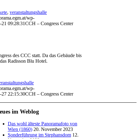
kete
,
veranstaltungshalle
norama.egm.at/wp-
-21 09:28:31
CCH – Congress Center
gress des CCC statt. Da das Gebäude bis
 das Radisson Blu Hotel.
eranstaltungshalle
norama.egm.at/wp-
-27 22:15:30
CCH – Congress Center
eues im Weblog
Das wohl älteste Panoramafoto von
Wien (1860)
20. November 2023
Sonderführung im Stephansdom
12.