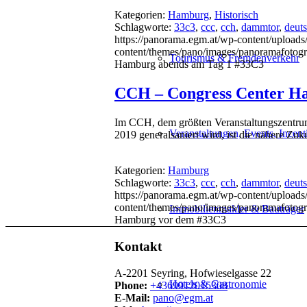
Kategorien:
Hamburg
,
Historisch
Schlagworte:
33c3
,
ccc
,
cch
,
dammtor
,
deut
https://panorama.egm.at/wp-content/uploads
content/themes/pano/images/panoramafotogr
Tourismus & Fremdenverkehr
Hamburg abends am Tag 1 #33C3
CCH – Congress Center H
Im CCH, dem größten Veranstaltungszentrum
Veranstaltungen, Events, Incent
2019 generalsaniert wird, ist die nähere Zu
Kategorien:
Hamburg
Schlagworte:
33c3
,
ccc
,
cch
,
dammtor
,
deut
https://panorama.egm.at/wp-content/uploads
content/themes/pano/images/panoramafotogr
Immobilienmakler & Bauträger
Hamburg vor dem #33C3
Kontakt
A-2201 Seyring, Hofwieselgasse 22
Hotels & Gastronomie
Phone:
+4369912015308
E-Mail:
pano@egm.at