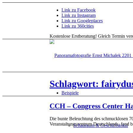
Link zu Facebook
Link zu Instagram
Link zu Googleplaces
Link zu 360cities
Kostenlose Erstberatung!
Gleich Termin vere
Schlagwort: fairydu
Beispiele
CCH – Congress Center H
Die bunte Beleuchtung des schmucklosen 7
Veranstaltungszentrum Deutschlands, fand b
Schauraum & Geschäftslokal