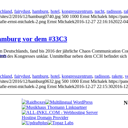
schland
,
fairydust
,
hamburg
,
hotel
,
kongresszentrum
,
nacht
,
radisson
,
ra
/sites/2/2016/12/hamburg0740.jpg
500
1000
Ernst Michalek
https://pa
afie-ernst-michalek-2.png
Ernst Michalek
2016-12-27 22:16:16
2022-04
amburg vor dem #33C3
 Deutschlands, fand bis 2016 der jährliche Chaos Communication Con
ives
kunft des Kongresses unklar. Unmittelbar neben dem CCH befindet sich
schland
,
fairydust
,
hamburg
,
hotel
,
kongresszentrum
,
radisson
,
rakete
,
v
/sites/2/2016/12/hamburg0632.jpg
500
1000
Ernst Michalek
https://pa
afie-ernst-michalek-2.png
Ernst Michalek
2016-12-27 22:15:30
2016-12
N