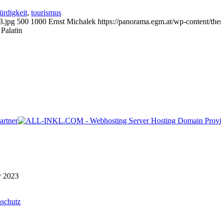
rdigkeit
,
tourismus
3.jpg
500
1000
Ernst Michalek
https://panorama.egm.at/wp-content/th
Palatin
r 2023
schutz