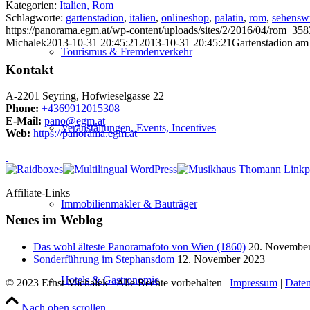
Kategorien:
Italien, Rom
Schlagworte:
gartenstadion
,
italien
,
onlineshop
,
palatin
,
rom
,
sehenswü
https://panorama.egm.at/wp-content/uploads/sites/2/2016/04/rom_358
Michalek
2013-10-31 20:45:21
2013-10-31 20:45:21
Gartenstadion am 
Tourismus & Fremdenverkehr
Kontakt
A-2201 Seyring, Hofwieselgasse 22
Phone:
+4369912015308
E-Mail:
pano@egm.at
Veranstaltungen, Events, Incentives
Web:
https://panorama.egm.at
Affiliate-Links
Immobilienmakler & Bauträger
Neues im Weblog
Das wohl älteste Panoramafoto von Wien (1860)
20. Novembe
Sonderführung im Stephansdom
12. November 2023
Hotels & Gastronomie
© 2023 Ernst Michalek - Alle Rechte vorbehalten |
Impressum
|
Daten
Nach oben scrollen