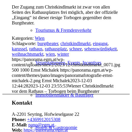
Der Zugang zum Christkindlmarkt ist zwar von allen
Seiten des Rathausplatzes frei möglich, aber der offizielle
„Eingang“ ist dieser riesige Torbogen gegenüber dem
Burgtheater.
Tourismus & Fremdenverkehr
Kategorien:
Wien
Schlagworte:
burgtheater
,
christkindlmarkt
,
eingang
,
karussel
,
rathaus
,
rathausplatz
,
schnee
,
sehenswürdigkeit
,
weihnachtsmarkt
,
wien
,
winter
https://panorama.egm.at/wp-
Veranstaltungen, Events, Incentives
content/uploads/sites/2/2023/12/christkindlmarkt_0071.jpg
500
1000
Ernst Michalek
https://panorama.egm.at/wp-
content/themes/pano/images/panoramafotografie-ernst-
michalek-2.png
Ernst Michalek
2023-12-03
12:44:28
2023-12-03 23:55:53
Wiener Christkindlmarkt
vor dem Rathaus – Torbogen beim Burgtheater
Immobilienmakler & Bauträger
Kontakt
A-2201 Seyring, Hofwieselgasse 22
Phone:
+4369912015308
E-Mail:
pano@egm.at
Hotels & Gastronomie
Web:
https://panorama.egm.at