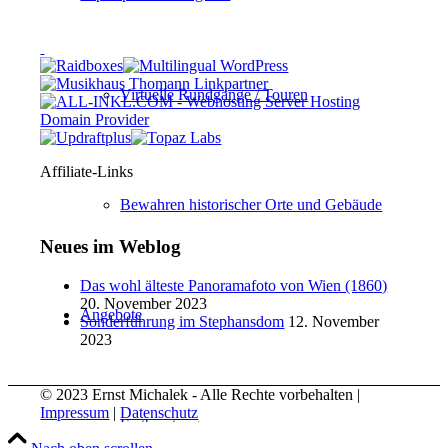
Virtuelle Rundgänge / Touren
Affiliate-Links
Bewahren historischer Orte und Gebäude
Neues im Weblog
Das wohl älteste Panoramafoto von Wien (1860)
20. November 2023
Angebote
Sonderführung im Stephansdom
12. November
2023
© 2023 Ernst Michalek - Alle Rechte vorbehalten |
Impressum
|
Datenschutz
Erstberatung