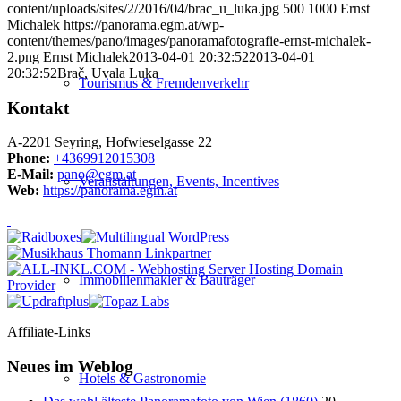
content/uploads/sites/2/2016/04/brac_u_luka.jpg
500
1000
Ernst
Michalek
https://panorama.egm.at/wp-
content/themes/pano/images/panoramafotografie-ernst-michalek-
2.png
Ernst Michalek
2013-04-01 20:32:52
2013-04-01
20:32:52
Brač, Uvala Luka
Tourismus & Fremdenverkehr
Kontakt
A-2201 Seyring, Hofwieselgasse 22
Phone:
+4369912015308
E-Mail:
pano@egm.at
Veranstaltungen, Events, Incentives
Web:
https://panorama.egm.at
Immobilienmakler & Bauträger
Affiliate-Links
Neues im Weblog
Hotels & Gastronomie