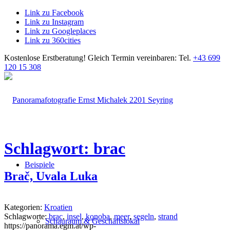
Link zu Facebook
Link zu Instagram
Link zu Googleplaces
Link zu 360cities
Kostenlose Erstberatung!
Gleich Termin vereinbaren: Tel.
+43 699
120 15 308
Schlagwort: brac
Beispiele
Brač, Uvala Luka
Kategorien:
Kroatien
Schlagworte:
brac
,
insel
,
konoba
,
meer
,
segeln
,
strand
Schauraum & Geschäftslokal
https://panorama.egm.at/wp-