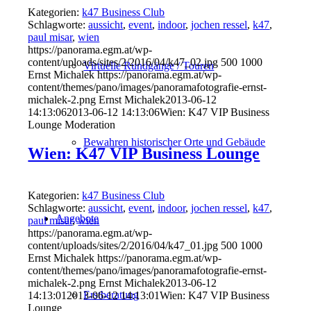
Kategorien:
k47 Business Club
Schlagworte:
aussicht
,
event
,
indoor
,
jochen ressel
,
k47
,
paul misar
,
wien
https://panorama.egm.at/wp-
content/uploads/sites/2/2016/04/k47_02.jpg
500
1000
Virtuelle Rundgänge / Touren
Ernst Michalek
https://panorama.egm.at/wp-
content/themes/pano/images/panoramafotografie-ernst-
michalek-2.png
Ernst Michalek
2013-06-12
14:13:06
2013-06-12 14:13:06
Wien: K47 VIP Business
Lounge Moderation
Bewahren historischer Orte und Gebäude
Wien: K47 VIP Business Lounge
Kategorien:
k47 Business Club
Schlagworte:
aussicht
,
event
,
indoor
,
jochen ressel
,
k47
,
Angebote
paul misar
,
wien
https://panorama.egm.at/wp-
content/uploads/sites/2/2016/04/k47_01.jpg
500
1000
Ernst Michalek
https://panorama.egm.at/wp-
content/themes/pano/images/panoramafotografie-ernst-
michalek-2.png
Ernst Michalek
2013-06-12
Erstberatung
14:13:01
2013-06-12 14:13:01
Wien: K47 VIP Business
Lounge