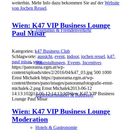
weiterhin. Mehr Info dazu bekommen Sie auf der
Website
von Jochen Ressel
.
Wien: K47 VIP Business Lounge
Tourismus & Fremdenverkehr
Paul Misar
Kategorien:
k47 Business Club
Schlagworte:
aussicht
,
event
,
indoor
,
jochen ressel
,
k47
,
paul misar
,
wien
Veranstaltungen, Events, Incentives
https://panorama.egm.at/wp-
content/uploads/sites/2/2016/04/k47_03.jpg
500
1000
Ernst Michalek
https://panorama.egm.at/wp-
content/themes/pano/images/panoramafotografie-ernst-
michalek-2.png
Ernst Michalek
2013-06-12
14:13:10
2013-06-12 14:13:10
Wien: K47 VIP Business
Immobilienmakler & Bauträger
Lounge Paul Misar
Wien: K47 VIP Business Lounge
Moderation
Hotels & Gastronomie