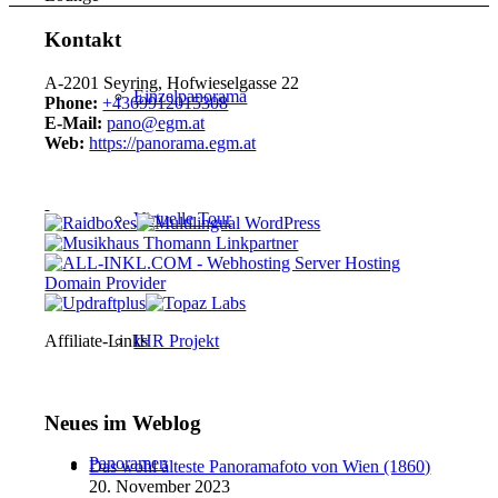
Kontakt
A-2201 Seyring, Hofwieselgasse 22
Einzelpanorama
Phone:
+4369912015308
E-Mail:
pano@egm.at
Web:
https://panorama.egm.at
Virtuelle Tour
Affiliate-Links
IHR Projekt
Neues im Weblog
Panoramen
Das wohl älteste Panoramafoto von Wien (1860)
20. November 2023