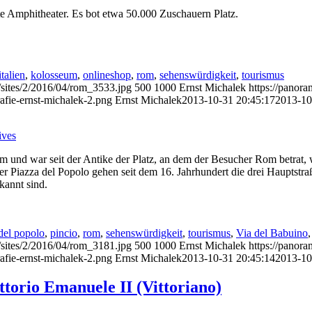
e Amphitheater. Es bot etwa 50.000 Zuschauern Platz.
italien
,
kolosseum
,
onlineshop
,
rom
,
sehenswürdigkeit
,
tourismus
/sites/2/2016/04/rom_3533.jpg
500
1000
Ernst Michalek
https://panor
afie-ernst-michalek-2.png
Ernst Michalek
2013-10-31 20:45:17
2013-10
ives
Rom und war seit der Antike der Platz, an dem der Besucher Rom betrat
 der Piazza del Popolo gehen seit dem 16. Jahrhundert die drei Hauptst
ekannt sind.
del popolo
,
pincio
,
rom
,
sehenswürdigkeit
,
tourismus
,
Via del Babuino
/sites/2/2016/04/rom_3181.jpg
500
1000
Ernst Michalek
https://panor
afie-ernst-michalek-2.png
Ernst Michalek
2013-10-31 20:45:14
2013-10
torio Emanuele II (Vittoriano)