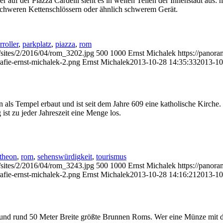
r auf der Piazza Cardelli sieht es in weiten Teilen der Innenstadt aus
oschweren Kettenschlössern oder ähnlich schwerem Gerät.
roller
,
parkplatz
,
piazza
,
rom
/sites/2/2016/04/rom_3202.jpg
500
1000
Ernst Michalek
https://panor
afie-ernst-michalek-2.png
Ernst Michalek
2013-10-28 14:35:33
2013-10
als Tempel erbaut und ist seit dem Jahre 609 eine katholische Kirche.
st zu jeder Jahreszeit eine Menge los.
theon
,
rom
,
sehenswürdigkeit
,
tourismus
/sites/2/2016/04/rom_3243.jpg
500
1000
Ernst Michalek
https://panor
afie-ernst-michalek-2.png
Ernst Michalek
2013-10-28 14:16:21
2013-10
und rund 50 Meter Breite größte Brunnen Roms. Wer eine Münze mit der