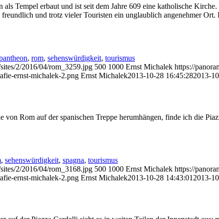
als Tempel erbaut und ist seit dem Jahre 609 eine katholische Kirche.
 freundlich und trotz vieler Touristen ein unglaublich angenehmer Ort
pantheon
,
rom
,
sehenswürdigkeit
,
tourismus
/sites/2/2016/04/rom_3259.jpg
500
1000
Ernst Michalek
https://panor
afie-ernst-michalek-2.png
Ernst Michalek
2013-10-28 16:45:28
2013-10
ke von Rom auf der spanischen Treppe herumhängen, finde ich die Piazz
m
,
sehenswürdigkeit
,
spagna
,
tourismus
/sites/2/2016/04/rom_3168.jpg
500
1000
Ernst Michalek
https://panor
afie-ernst-michalek-2.png
Ernst Michalek
2013-10-28 14:43:01
2013-10