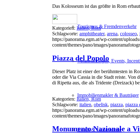
Das Kolosseum ist das größte in Rom erbaut
Tourismus & Fremdenverkehr
Kategorien:
Italien, Rom
Schlagworte:
amphitheater
,
arena
,
colosseo
,
https://panorama.egm.at/wp-content/uploads
content/themes/pano/images/panoramafotogr
Piazza del Popolo
Veranstaltungen, Events, Incent
Dieser Platz ist einer der berühmtesten in 
oder die Via Cassia in die Stadt reiste. Von
di Ripetta aus, die als Tridente (Dreizack) b
Immobilienmakler & Bauträger
Kategorien:
Italien, Rom
Schlagworte:
italien
,
obelisk
,
piazza
,
piazza 
https://panorama.egm.at/wp-content/uploads
content/themes/pano/images/panoramafotogr
Monumento Nazionale a Vit
Hotels & Gastronomie