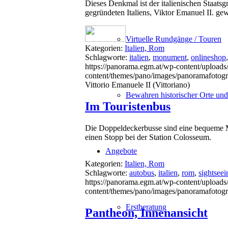
Dieses Denkmal ist der italienischen Staa
gegründeten Italiens, Viktor Emanuel II. ge
Virtuelle Rundgänge / Touren
Kategorien:
Italien, Rom
Schlagworte:
italien
,
monument
,
onlineshop
https://panorama.egm.at/wp-content/uploads
content/themes/pano/images/panoramafotogr
Vittorio Emanuele II (Vittoriano)
Bewahren historischer Orte un
Im Touristenbus
Die Doppeldeckerbusse sind eine bequeme Mö
einen Stopp bei der Station Colosseum.
Angebote
Kategorien:
Italien, Rom
Schlagworte:
autobus
,
italien
,
rom
,
sightseei
https://panorama.egm.at/wp-content/uploads
content/themes/pano/images/panoramafotogr
Erstberatung
Pantheon, Innenansicht