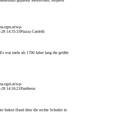
: massenhaft geparkte Motorroller, Mopeds
ama.egm.at/wp-
-28 14:35:33
Piazza Cardelli
 Es war mehr als 1700 Jahre lang die größte
ama.egm.at/wp-
-28 14:16:21
Pantheon
 linken Hand über die rechte Schulter in