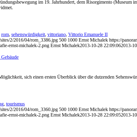
tsgründungsbewegung im 19. Jahrhundert, dem Risorgimento (Museum 
widmet.
,
rom
,
sehenswürdigkeit
,
vittoriano
,
Vittorio Emanuele II
/sites/2/2016/04/rom_3386.jpg
500
1000
Ernst Michalek
https://panor
afie-ernst-michalek-2.png
Ernst Michalek
2013-10-28 22:09:06
2013-10
d Gebäude
glichkeit, sich einen ersten Überblick über die dutzenden Sehenswü
ng
,
tourismus
/sites/2/2016/04/rom_3360.jpg
500
1000
Ernst Michalek
https://panor
afie-ernst-michalek-2.png
Ernst Michalek
2013-10-28 22:09:05
2013-10