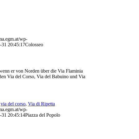
ama.egm.at/wp-
-31 20:45:17
Colosseo
, wenn er von Norden über die Via Flaminia
raßen Via del Corso, Via del Babuino und Via
,
via del corso
,
Via di Ripetta
ama.egm.at/wp-
-31 20:45:14
Piazza del Popolo