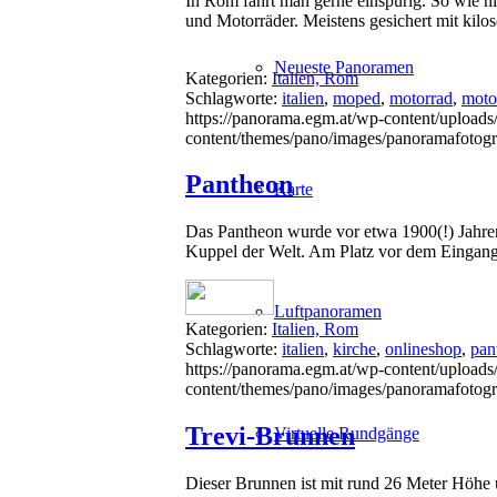
In Rom fährt man gerne einspurig. So wie hie
und Motorräder. Meistens gesichert mit kil
Neueste Panoramen
Kategorien:
Italien, Rom
Schlagworte:
italien
,
moped
,
motorrad
,
motor
https://panorama.egm.at/wp-content/uploads
content/themes/pano/images/panoramafotogr
Pantheon
Karte
Das Pantheon wurde vor etwa 1900(!) Jahren 
Kuppel der Welt. Am Platz vor dem Eingang i
Luftpanoramen
Kategorien:
Italien, Rom
Schlagworte:
italien
,
kirche
,
onlineshop
,
pan
https://panorama.egm.at/wp-content/uploads
content/themes/pano/images/panoramafotogr
Trevi-Brunnen
Virtuelle Rundgänge
Dieser Brunnen ist mit rund 26 Meter Höhe 