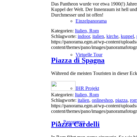
Das Pantheon wurde vor etwa 1900(!) Jahren 
Kuppel der Welt. Der Innenraum ist hell und
Durchmesser und ist offen!
Einzelpanorama
Kategorien:
Italien, Rom
Schlagworte:
indoor
,
italien
,
kirche
,
kuppel
,
https://panorama.egm.at/wp-content/uploads
content/themes/pano/images/panoramafotogr
Virtuelle Tour
Piazza di Spagna
Während die meisten Touristen in dieser Ec
IHR Projekt
Kategorien:
Italien, Rom
Schlagworte:
italien
,
onlineshop
,
piazza
,
ro
https://panorama.egm.at/wp-content/uploads
content/themes/pano/images/panoramafotogr
Panoramen
Piazza Cardelli