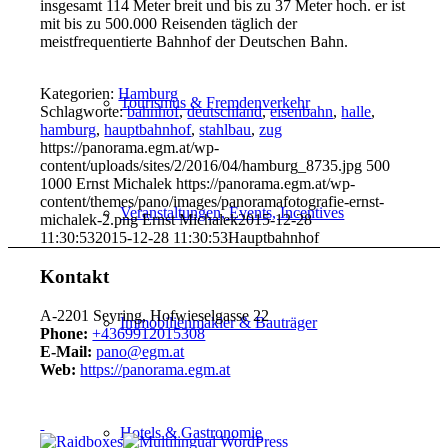
insgesamt 114 Meter breit und bis zu 37 Meter hoch. er ist
mit bis zu 500.000 Reisenden täglich der
meistfrequentierte Bahnhof der Deutschen Bahn.
Kategorien:
Hamburg
Tourismus & Fremdenverkehr
Schlagworte:
bahnhof
,
deutschland
,
eisenbahn
,
halle
,
hamburg
,
hauptbahnhof
,
stahlbau
,
zug
https://panorama.egm.at/wp-
content/uploads/sites/2/2016/04/hamburg_8735.jpg
500
1000
Ernst Michalek
https://panorama.egm.at/wp-
content/themes/pano/images/panoramafotografie-ernst-
Veranstaltungen, Events, Incentives
michalek-2.png
Ernst Michalek
2015-12-28
11:30:53
2015-12-28 11:30:53
Hauptbahnhof
Kontakt
A-2201 Seyring, Hofwieselgasse 22
Immobilienmakler & Bauträger
Phone:
+4369912015308
E-Mail:
pano@egm.at
Web:
https://panorama.egm.at
Hotels & Gastronomie