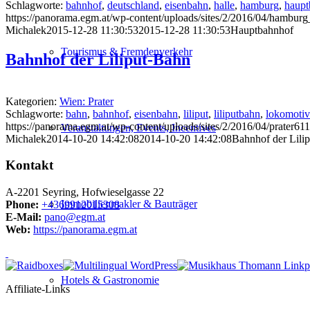
Schlagworte:
bahnhof
,
deutschland
,
eisenbahn
,
halle
,
hamburg
,
haupt
https://panorama.egm.at/wp-content/uploads/sites/2/2016/04/hambur
Michalek
2015-12-28 11:30:53
2015-12-28 11:30:53
Hauptbahnhof
Tourismus & Fremdenverkehr
Bahnhof der Liliput-Bahn
Kategorien:
Wien: Prater
Schlagworte:
bahn
,
bahnhof
,
eisenbahn
,
liliput
,
liliputbahn
,
lokomotiv
https://panorama.egm.at/wp-content/uploads/sites/2/2016/04/prater611
Veranstaltungen, Events, Incentives
Michalek
2014-10-20 14:42:08
2014-10-20 14:42:08
Bahnhof der Lili
Kontakt
A-2201 Seyring, Hofwieselgasse 22
Immobilienmakler & Bauträger
Phone:
+4369912015308
E-Mail:
pano@egm.at
Web:
https://panorama.egm.at
Hotels & Gastronomie
Affiliate-Links