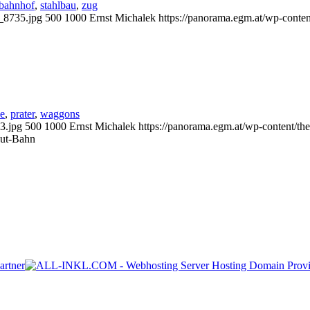
bahnhof
,
stahlbau
,
zug
g_8735.jpg
500
1000
Ernst Michalek
https://panorama.egm.at/wp-conte
e
,
prater
,
waggons
3.jpg
500
1000
Ernst Michalek
https://panorama.egm.at/wp-content/th
put-Bahn