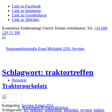
Link zu Facebook
Link zu Instagram
Link zu Googleplaces
Link zu 360cities
Kostenlose Erstberatung!
Gleich Termin vereinbaren: Tel.
+43 699
120 15 308
Schlagwort: traktortreffen
Beispiele
Traktorparkplatz
Kategorien:
Seyring Kirtag 2011
Schauraum & Geschäftslokal
Schlagworte:
lm
,
oldtimer
,
onlineshop
,
parkplatz
,
seyring
,
traktor
,