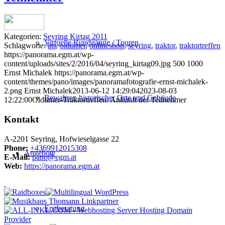
Kategorien:
Seyring Kirtag 2011
Virtuelle Rundgänge / Touren
Schlagworte:
lm
,
oldtimer
,
onlineshop
,
seyring
,
traktor
,
traktortreffen
https://panorama.egm.at/wp-
content/uploads/sites/2/2016/04/seyring_kirtag09.jpg
500
1000
Ernst Michalek
https://panorama.egm.at/wp-
content/themes/pano/images/panoramafotografie-ernst-michalek-
2.png
Ernst Michalek
2013-06-12 14:29:04
2023-08-03
Bewahren historischer Orte und Gebäude
12:22:00
Oldtimer-Traktortreffen: Ankunft der Teilnehmer
Kontakt
A-2201 Seyring, Hofwieselgasse 22
Phone:
+4369912015308
Angebote
E-Mail:
pano@egm.at
Web:
https://panorama.egm.at
Erstberatung