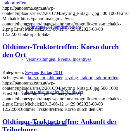
traktortreffen
https://panorama.egm.at/wp-
content/uploads/sites/2/2016/04/seyring_kirtag11.jpg
500
1000
Ernst
Michalek
https://panorama.egm.at/wp-
content/themes/pano/images/panoramafotografie-ernst-michalek-
Tourismus & Fremdenverkehr
2.png
Ernst Michalek
2013-06-12 14:29:10
2023-08-03
12:22:00
Traktorparkplatz
Oldtimer-Traktortreffen: Korso durch
den Ort
Veranstaltungen, Events, Incentives
Kategorien:
Seyring Kirtag 2011
Schlagworte:
korso
,
lm
,
oldtimer
,
seyring
,
traktor
,
traktortreffen
https://panorama.egm.at/wp-
content/uploads/sites/2/2016/04/seyring_kirtag10.jpg
500
1000
Immobilienmakler & Bauträger
Ernst Michalek
https://panorama.egm.at/wp-
content/themes/pano/images/panoramafotografie-ernst-michalek-
2.png
Ernst Michalek
2013-06-12 14:29:06
2023-08-03
12:22:00
Oldtimer-Traktortreffen: Korso durch den Ort
Oldtimer-Traktortreffen: Ankunft der
Hotels & Gastronomie
Teilnehmer