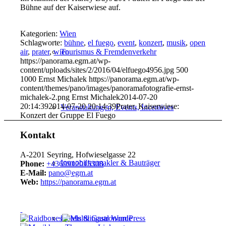
Bühne auf der Kaiserwiese auf.
Kategorien:
Wien
Schlagworte:
bühne
,
el fuego
,
event
,
konzert
,
musik
,
open
air
,
prater
,
wien
Tourismus & Fremdenverkehr
https://panorama.egm.at/wp-
content/uploads/sites/2/2016/04/elfuego4956.jpg
500
1000
Ernst Michalek
https://panorama.egm.at/wp-
content/themes/pano/images/panoramafotografie-ernst-
michalek-2.png
Ernst Michalek
2014-07-20
20:14:39
2014-07-20 20:14:39
Prater, Kaiserwiese:
Veranstaltungen, Events, Incentives
Konzert der Gruppe El Fuego
Kontakt
A-2201 Seyring, Hofwieselgasse 22
Immobilienmakler & Bauträger
Phone:
+4369912015308
E-Mail:
pano@egm.at
Web:
https://panorama.egm.at
Hotels & Gastronomie