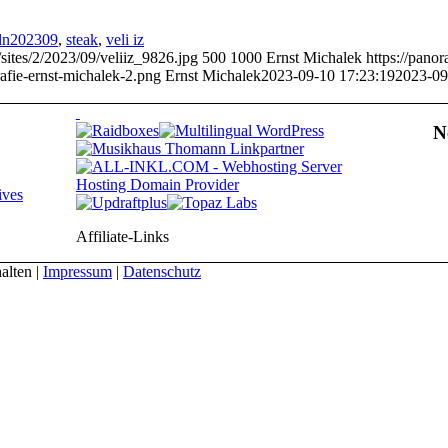
ln202309
,
steak
,
veli iz
sites/2/2023/09/veliiz_9826.jpg
500
1000
Ernst Michalek
https://pano
afie-ernst-michalek-2.png
Ernst Michalek
2023-09-10 17:23:19
2023-09
N
ives
Affiliate-Links
alten |
Impressum
|
Datenschutz