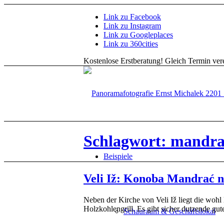
Link zu Facebook
Link zu Instagram
Link zu Googleplaces
Link zu 360cities
Kostenlose Erstberatung!
Gleich Termin vere
Schlagwort: mandr
Beispiele
Veli Iž: Konoba Mandrać n
Neben der Kirche von Veli Iž liegt die woh
Holzkohlengrill. Es gibt sicher dutzende g
Schauraum & Geschäftslokal