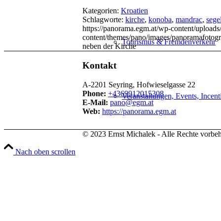
Kategorien:
Kroatien
Schlagworte:
kirche
,
konoba
,
mandrac
,
sege
https://panorama.egm.at/wp-content/uploads/
content/themes/pano/images/panoramafotogr
Tourismus & Fremdenverkehr
neben der Kirche
Kontakt
A-2201 Seyring, Hofwieselgasse 22
Phone:
+4369912015308
Veranstaltungen, Events, Incent
E-Mail:
pano@egm.at
Web:
https://panorama.egm.at
© 2023 Ernst Michalek - Alle Rechte vorbeh
Immobilienmakler & Bauträger
Nach oben scrollen
Hotels & Gastronomie