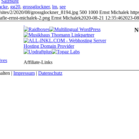
,
Salzburg
acke
,
gg20
,
grossglockner
,
lm
,
see
/sites/2/2020/08/grossglockner_8194.jpg
500
1000
Ernst Michalek
http
afie-ernst-michalek-2.png
Ernst Michalek
2020-08-21 12:35:46
2023-08
N
ives
Affiliate-Links
alten |
Impressum
|
Datenschutz