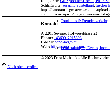
Kategorien:
Großglockner-Hochalpenstraße
Schlagworte:
aussicht
,
ausstellung
,
fuscher l
https://panorama.egm.at/wp-content/uploads
content/themes/pano/images/panoramafotogr
Tourismus & Fremdenverkehr
Kontakt
A-2201 Seyring, Hofwieselgasse 22
Phone:
+4369912015308
E-Mail:
pano@egm.at
Web:
https://panorama.egm.at
Veranstaltungen, Events, Incent
© 2023 Ernst Michalek - Alle Rechte vorbeh
Nach oben scrollen
Immobilienmakler & Bauträger
Hotels & Gastronomie