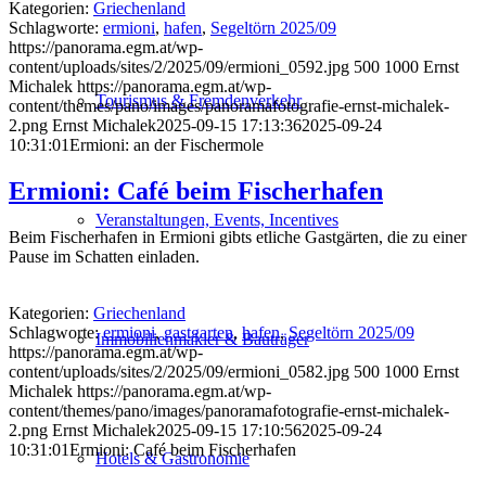
Kategorien:
Griechenland
Schlagworte:
ermioni
,
hafen
,
Segeltörn 2025/09
https://panorama.egm.at/wp-
content/uploads/sites/2/2025/09/ermioni_0592.jpg
500
1000
Ernst
Michalek
https://panorama.egm.at/wp-
Tourismus & Fremdenverkehr
content/themes/pano/images/panoramafotografie-ernst-michalek-
2.png
Ernst Michalek
2025-09-15 17:13:36
2025-09-24
10:31:01
Ermioni: an der Fischermole
Ermioni: Café beim Fischerhafen
Veranstaltungen, Events, Incentives
Beim Fischerhafen in Ermioni gibts etliche Gastgärten, die zu einer
Pause im Schatten einladen.
Kategorien:
Griechenland
Schlagworte:
ermioni
,
gastgarten
,
hafen
,
Segeltörn 2025/09
Immobilienmakler & Bauträger
https://panorama.egm.at/wp-
content/uploads/sites/2/2025/09/ermioni_0582.jpg
500
1000
Ernst
Michalek
https://panorama.egm.at/wp-
content/themes/pano/images/panoramafotografie-ernst-michalek-
2.png
Ernst Michalek
2025-09-15 17:10:56
2025-09-24
10:31:01
Ermioni: Café beim Fischerhafen
Hotels & Gastronomie