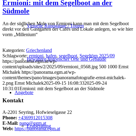
Ermioni: mit dem Segelboot an der
Südmole
An der südlichen Mole von Ermioni kann man mit dem Segelboot
Virtuelle Rundgänge / Touren
direkt vor den Gastgärten der Cafés und Lokale anlegen, so wie hier
vorm „Millenium“
Kategorien:
Griechenland
Schlagworte:
ermioni
,
hafen
,
segelboot
,
Segeltörn 2025/09
Bewahren historischer Orte und Gebäude
https://panorama.egm.at/wp-
content/uploads/sites/2/2025/09/ermioni_0568.jpg
500
1000
Ernst
Michalek
https://panorama.egm.at/wp-
content/themes/pano/images/panoramafotografie-ernst-michalek-
2.png
Ernst Michalek
2025-09-15 16:08:33
2025-09-24
10:31:01
Ermioni: mit dem Segelboot an der Südmole
Angebote
Kontakt
A-2201 Seyring, Hofwieselgasse 22
Phone:
+4369912015308
E-Mail:
pano@egm.at
Erstberatung
Web:
https://panorama.egm.at