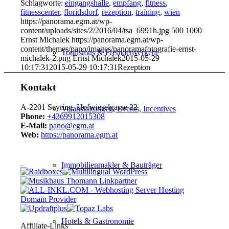
Schlagworte:
eingangshalle
,
empfang
,
fitness
,
fitnesscenter
,
floridsdorf
,
rezeption
,
training
,
wien
https://panorama.egm.at/wp-
content/uploads/sites/2/2016/04/tsa_6991h.jpg
500
1000
Ernst Michalek
https://panorama.egm.at/wp-
content/themes/pano/images/panoramafotografie-ernst-
Tourismus & Fremdenverkehr
michalek-2.png
Ernst Michalek
2015-05-29
10:17:31
2015-05-29 10:17:31
Rezeption
Kontakt
A-2201 Seyring, Hofwieselgasse 22
Veranstaltungen, Events, Incentives
Phone:
+4369912015308
E-Mail:
pano@egm.at
Web:
https://panorama.egm.at
Immobilienmakler & Bauträger
Hotels & Gastronomie
Affiliate-Links