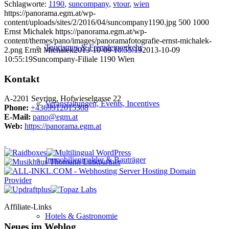
Schlagworte:
1190
,
suncompany
,
vtour
,
wien
https://panorama.egm.at/wp-
content/uploads/sites/2/2016/04/suncompany1190.jpg
500
1000
Ernst Michalek
https://panorama.egm.at/wp-
content/themes/pano/images/panoramafotografie-ernst-michalek-
Tourismus & Fremdenverkehr
2.png
Ernst Michalek
2013-10-09 10:55:19
2013-10-09
10:55:19
Suncompany-Filiale 1190 Wien
Kontakt
A-2201 Seyring, Hofwieselgasse 22
Veranstaltungen, Events, Incentives
Phone:
+4369912015308
E-Mail:
pano@egm.at
Web:
https://panorama.egm.at
Immobilienmakler & Bauträger
Affiliate-Links
Hotels & Gastronomie
Neues im Weblog