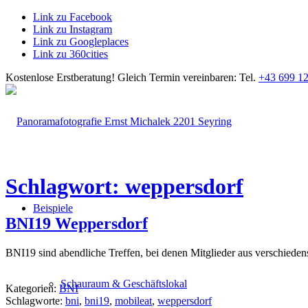
Link zu Facebook
Link zu Instagram
Link zu Googleplaces
Link zu 360cities
Kostenlose Erstberatung!
Gleich Termin vereinbaren: Tel.
+43 699 12
Schlagwort: weppersdorf
Beispiele
BNI19 Weppersdorf
BNI19 sind abendliche Treffen, bei denen Mitglieder aus verschiede
Schauraum & Geschäftslokal
Kategorien:
BNI
Schlagworte:
bni
,
bni19
,
mobileat
,
weppersdorf