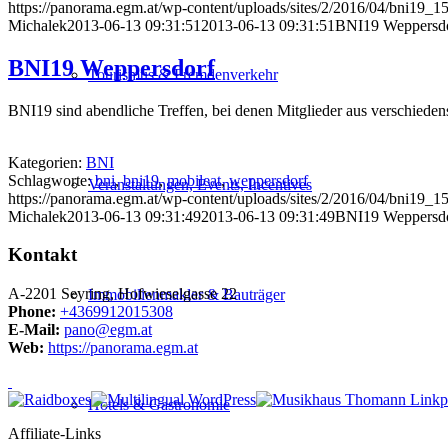
https://panorama.egm.at/wp-content/uploads/sites/2/2016/04/bni19_1
Michalek
2013-06-13 09:31:51
2013-06-13 09:31:51
BNI19 Weppersd
BNI19 Weppersdorf
Tourismus & Fremdenverkehr
BNI19 sind abendliche Treffen, bei denen Mitglieder aus verschiede
Kategorien:
BNI
Schlagworte:
bni
,
bni19
,
mobileat
,
weppersdorf
Veranstaltungen, Events, Incentives
https://panorama.egm.at/wp-content/uploads/sites/2/2016/04/bni19_1
Michalek
2013-06-13 09:31:49
2013-06-13 09:31:49
BNI19 Weppersd
Kontakt
A-2201 Seyring, Hofwieselgasse 22
Immobilienmakler & Bauträger
Phone:
+4369912015308
E-Mail:
pano@egm.at
Web:
https://panorama.egm.at
Hotels & Gastronomie
Affiliate-Links