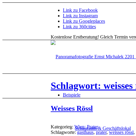
Link zu Facebook
Link zu Instagram
Link zu Googleplaces
Link zu 360cities
Kostenlose Erstberatung!
Gleich Termin vere
Schlagwort: weisses 
Beispiele
Weisses Rössl
Kategorien:
Wien: Prater
Schauraum & Geschäftslokal
Schlagworte:
gasthaus
,
prater
,
weisses rössl
,