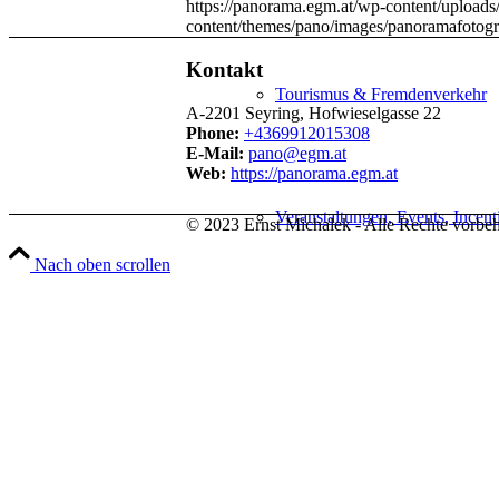
https://panorama.egm.at/wp-content/uploads/
content/themes/pano/images/panoramafotogr
Kontakt
Tourismus & Fremdenverkehr
A-2201 Seyring, Hofwieselgasse 22
Phone:
+4369912015308
E-Mail:
pano@egm.at
Web:
https://panorama.egm.at
Veranstaltungen, Events, Incent
© 2023 Ernst Michalek - Alle Rechte vorbeh
Nach oben scrollen
Immobilienmakler & Bauträger
Hotels & Gastronomie