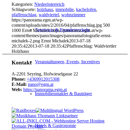
Kategorien:
Niederösterreich
Schlagworte:
holzhaus
,
immobilie
,
kachelofen
,
pfaffenschlag
,
waldviertel
,
wohnzimmer
https://panorama.egm.at/wp-
content/uploads/sites/2/2016/04/pfaffenschlag.jpg
500
Tourismus & Fremdenverkehr
1000
Ernst Michalek
https://panorama.egm.at/wp-
content/themes/pano/images/panoramafotografie-ernst-
michalek-2.png
Ernst Michalek
2013-07-18
20:35:42
2013-07-18 20:35:42
Pfaffenschlag: Waldviertler
Holzhaus
Veranstaltungen, Events, Incentives
Kontakt
A-2201 Seyring, Hofwieselgasse 22
Phone:
+4369912015308
E-Mail:
pano@egm.at
Web:
https://panorama.egm.at
Immobilienmakler & Bauträger
Hotels & Gastronomie