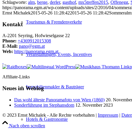
Schlagworte:
alm
,
berge
,
derler
,
gasthof
,
mx5treffen2015
,
Offenegg
,
https://panorama.egm.at/wp-content/uploads/sites/2/2016/04/sommer
Ernst Michalek
2015-05-26 11:28:42
2015-05-26 11:28:42
Sommeralm:
Tourismus & Fremdenverkehr
Kontakt
A-2201 Seyring, Hofwieselgasse 22
Phone:
+4369912015308
E-Mail:
pano@egm.at
Web:
https://panorama.egm.at
Veranstaltungen, Events, Incentives
Affiliate-Links
Immobilienmakler & Bauträger
Neues im Weblog
Das wohl älteste Panoramafoto von Wien (1860)
20. Novembe
Sonderführung im Stephansdom
12. November 2023
© 2023 Ernst Michalek - Alle Rechte vorbehalten |
Impressum
|
Daten
Hotels & Gastronomie
Nach oben scrollen