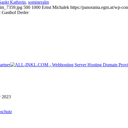
Sankt Kathrein
,
sommeralm
alm_7359.jpg
500
1000
Ernst Michalek
https://panorama.egm.at/wp-con
 Gasthof Derler
r 2023
schutz