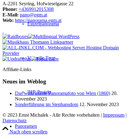
A-2201 Seyring, Hofwieselgasse 22
Phone:
+4369912015308
E-Mail:
pano@egm.at
Web:
https://panorama.egm.at
Einzelpanorama
Virtuelle Tour
Affiliate-Links
Neues im Weblog
IHR Projekt
Das wohl älteste Panoramafoto von Wien (1860)
20.
November 2023
Sonderführung im Stephansdom
12. November 2023
© 2023 Ernst Michalek - Alle Rechte vorbehalten |
Impressum
|
Datenschutz
Panoramen
Nach oben scrollen