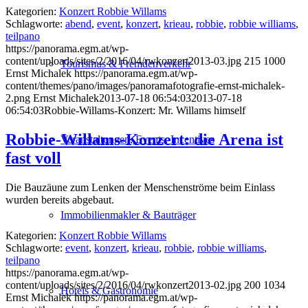
Kategorien:
Konzert Robbie Willams
Schlagworte:
abend
,
event
,
konzert
,
krieau
,
robbie
,
robbie williams
,
teilpano
https://panorama.egm.at/wp-
content/uploads/sites/2/2016/04/rwkonzert2013-03.jpg
215
1000
Tourismus & Fremdenverkehr
Ernst Michalek
https://panorama.egm.at/wp-
content/themes/pano/images/panoramafotografie-ernst-michalek-
2.png
Ernst Michalek
2013-07-18 06:54:03
2013-07-18
06:54:03
Robbie-Willams-Konzert: Mr. Willams himself
Robbie-Willams-Konzert: die Arena ist
Veranstaltungen, Events, Incentives
fast voll
Die Bauzäune zum Lenken der Menschenströme beim Einlass
wurden bereits abgebaut.
Immobilienmakler & Bauträger
Kategorien:
Konzert Robbie Willams
Schlagworte:
event
,
konzert
,
krieau
,
robbie
,
robbie williams
,
teilpano
https://panorama.egm.at/wp-
content/uploads/sites/2/2016/04/rwkonzert2013-02.jpg
200
1034
Hotels & Gastronomie
Ernst Michalek
https://panorama.egm.at/wp-