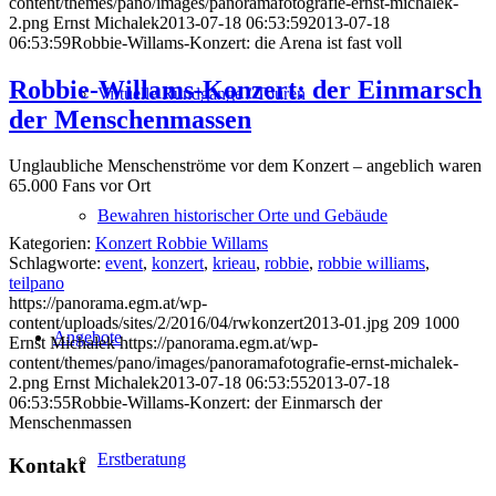
content/themes/pano/images/panoramafotografie-ernst-michalek-
2.png
Ernst Michalek
2013-07-18 06:53:59
2013-07-18
06:53:59
Robbie-Willams-Konzert: die Arena ist fast voll
Robbie-Willams-Konzert: der Einmarsch
Virtuelle Rundgänge / Touren
der Menschenmassen
Unglaubliche Menschenströme vor dem Konzert – angeblich waren
65.000 Fans vor Ort
Bewahren historischer Orte und Gebäude
Kategorien:
Konzert Robbie Willams
Schlagworte:
event
,
konzert
,
krieau
,
robbie
,
robbie williams
,
teilpano
https://panorama.egm.at/wp-
content/uploads/sites/2/2016/04/rwkonzert2013-01.jpg
209
1000
Angebote
Ernst Michalek
https://panorama.egm.at/wp-
content/themes/pano/images/panoramafotografie-ernst-michalek-
2.png
Ernst Michalek
2013-07-18 06:53:55
2013-07-18
06:53:55
Robbie-Willams-Konzert: der Einmarsch der
Menschenmassen
Erstberatung
Kontakt