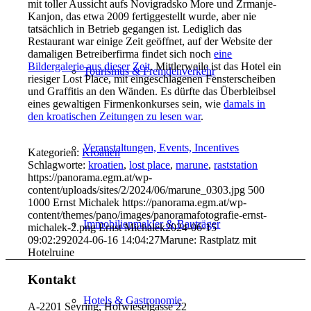
mit toller Aussicht aufs Novigradsko More und Zrmanje-
Kanjon, das etwa 2009 fertiggestellt wurde, aber nie
tatsächlich in Betrieb gegangen ist. Lediglich das
Restaurant war einige Zeit geöffnet, auf der Website der
damaligen Betreiberfirma findet sich noch
eine
Bildergalerie aus dieser Zeit
. Mittlerweile ist das Hotel ein
Tourismus & Fremdenverkehr
riesiger Lost Place, mit eingeschlagenen Fensterscheiben
und Graffitis an den Wänden. Es dürfte das Überbleibsel
eines gewaltigen Firmenkonkurses sein, wie
damals in
den kroatischen Zeitungen zu lesen war
.
Veranstaltungen, Events, Incentives
Kategorien:
Kroatien
Schlagworte:
kroatien
,
lost place
,
marune
,
raststation
https://panorama.egm.at/wp-
content/uploads/sites/2/2024/06/marune_0303.jpg
500
1000
Ernst Michalek
https://panorama.egm.at/wp-
content/themes/pano/images/panoramafotografie-ernst-
Immobilienmakler & Bauträger
michalek-2.png
Ernst Michalek
2024-06-15
09:02:29
2024-06-16 14:04:27
Marune: Rastplatz mit
Hotelruine
Kontakt
Hotels & Gastronomie
A-2201 Seyring, Hofwieselgasse 22