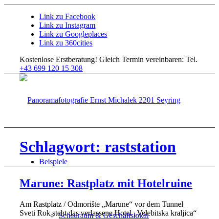
Link zu Facebook
Link zu Instagram
Link zu Googleplaces
Link zu 360cities
Kostenlose Erstberatung!
Gleich Termin vereinbaren: Tel.
+43 699 120 15 308
Schlagwort: raststation
Beispiele
Marune: Rastplatz mit Hotelruine
Am Rastplatz / Odmorište „Marune“ vor dem Tunnel
Sveti Rok steht das verlassene Hotel „Velebitska kraljica“
Schauraum & Geschäftslokal