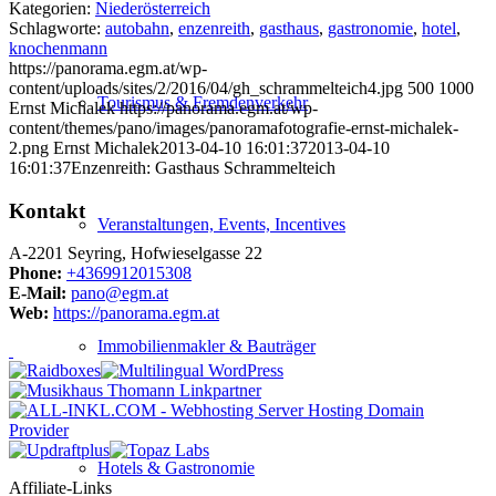
Kategorien:
Niederösterreich
Schlagworte:
autobahn
,
enzenreith
,
gasthaus
,
gastronomie
,
hotel
,
knochenmann
https://panorama.egm.at/wp-
content/uploads/sites/2/2016/04/gh_schrammelteich4.jpg
500
1000
Tourismus & Fremdenverkehr
Ernst Michalek
https://panorama.egm.at/wp-
content/themes/pano/images/panoramafotografie-ernst-michalek-
2.png
Ernst Michalek
2013-04-10 16:01:37
2013-04-10
16:01:37
Enzenreith: Gasthaus Schrammelteich
Kontakt
Veranstaltungen, Events, Incentives
A-2201 Seyring, Hofwieselgasse 22
Phone:
+4369912015308
E-Mail:
pano@egm.at
Web:
https://panorama.egm.at
Immobilienmakler & Bauträger
Hotels & Gastronomie
Affiliate-Links