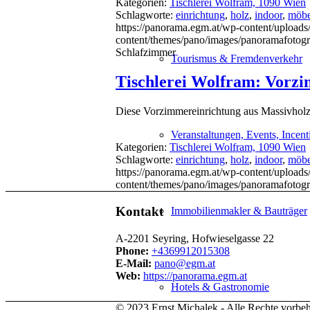
Kategorien:
Tischlerei Wolfram, 1090 Wien
Schlagworte:
einrichtung
,
holz
,
indoor
,
möbe
https://panorama.egm.at/wp-content/uploads
content/themes/pano/images/panoramafotogr
Schlafzimmer
Tourismus & Fremdenverkehr
Tischlerei Wolfram: Vorz
Diese Vorzimmereinrichtung aus Massivholz
Veranstaltungen, Events, Incent
Kategorien:
Tischlerei Wolfram, 1090 Wien
Schlagworte:
einrichtung
,
holz
,
indoor
,
möbe
https://panorama.egm.at/wp-content/uploads
content/themes/pano/images/panoramafotogr
Kontakt
Immobilienmakler & Bauträger
A-2201 Seyring, Hofwieselgasse 22
Phone:
+4369912015308
E-Mail:
pano@egm.at
Web:
https://panorama.egm.at
Hotels & Gastronomie
© 2023 Ernst Michalek - Alle Rechte vorbeh