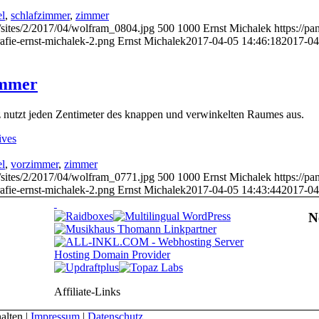
l
,
schlafzimmer
,
zimmer
/sites/2/2017/04/wolfram_0804.jpg
500
1000
Ernst Michalek
https://p
afie-ernst-michalek-2.png
Ernst Michalek
2017-04-05 14:46:18
2017-04
immer
 nutzt jeden Zentimeter des knappen und verwinkelten Raumes aus.
ives
l
,
vorzimmer
,
zimmer
/sites/2/2017/04/wolfram_0771.jpg
500
1000
Ernst Michalek
https://p
afie-ernst-michalek-2.png
Ernst Michalek
2017-04-05 14:43:44
2017-04
N
Affiliate-Links
alten |
Impressum
|
Datenschutz