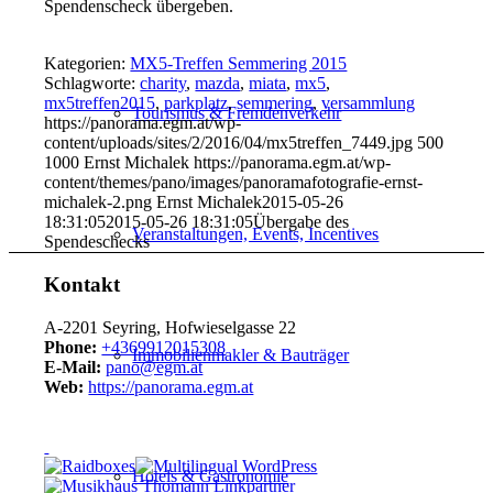
Spendenscheck übergeben.
Kategorien:
MX5-Treffen Semmering 2015
Schlagworte:
charity
,
mazda
,
miata
,
mx5
,
mx5treffen2015
,
parkplatz
,
semmering
,
versammlung
Tourismus & Fremdenverkehr
https://panorama.egm.at/wp-
content/uploads/sites/2/2016/04/mx5treffen_7449.jpg
500
1000
Ernst Michalek
https://panorama.egm.at/wp-
content/themes/pano/images/panoramafotografie-ernst-
michalek-2.png
Ernst Michalek
2015-05-26
18:31:05
2015-05-26 18:31:05
Übergabe des
Veranstaltungen, Events, Incentives
Spendeschecks
Kontakt
A-2201 Seyring, Hofwieselgasse 22
Phone:
+4369912015308
Immobilienmakler & Bauträger
E-Mail:
pano@egm.at
Web:
https://panorama.egm.at
Hotels & Gastronomie