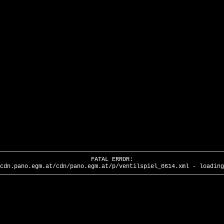
FATAL ERROR:
cdn.pano.egm.at/cdn/pano.egm.at/p/ventilspiel_0614.xml - loading